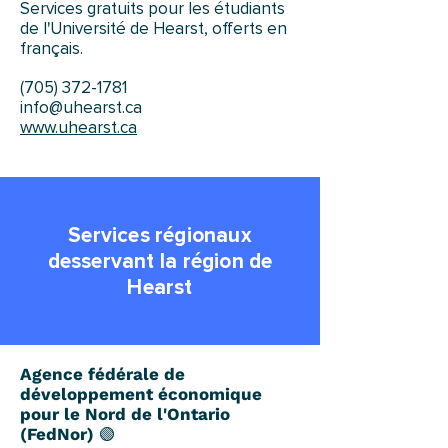
Services gratuits pour les étudiants
de l'Université de Hearst, offerts en
français.
(705) 372-1781
info@uhearst.ca
www.uhearst.ca
Services régionaux
desservant la région de
Hearst
Agence fédérale de
développement économique
pour le Nord de l'Ontario
(FedNor)
🟢