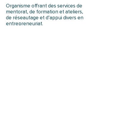
Organisme offrant des services de
mentorat, de formation et ateliers,
de réseautage et d’appui divers en
entrepreneuriat.
Services gratuits ou payants, offerts
en français.
(705) 479-0116
, poste 308
https://www.seo-ont.ca/
Timmins Economic
Development Corporation
(TEDC)
🔴
Service municipal de
développement économique qui
soutient entre autres le
développement et la rétention
des entreprises, l’attraction des